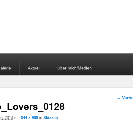
alerie
Aktuell
Über mich/Medien
Bilder-
← Vorhe
_Lovers_0128
uni 2014
mit
644 × 900
in
Skizzen