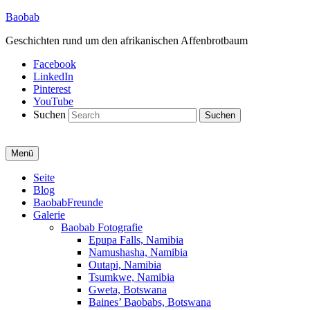
Baobab
Geschichten rund um den afrikanischen Affenbrotbaum
Facebook
LinkedIn
Pinterest
YouTube
Suchen
Menü
Primäres
Seite
Blog
Menü
BaobabFreunde
Galerie
Baobab Fotografie
Epupa Falls, Namibia
Namushasha, Namibia
Outapi, Namibia
Tsumkwe, Namibia
Gweta, Botswana
Baines’ Baobabs, Botswana