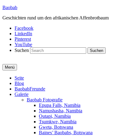
Baobab
Geschichten rund um den afrikanischen Affenbrotbaum
Facebook
LinkedIn
Pinterest
YouTube
Suchen
Menü
Primäres
Seite
Blog
Menü
BaobabFreunde
Galerie
Baobab Fotografie
Epupa Falls, Namibia
Namushasha, Namibia
Outapi, Namibia
Tsumkwe, Namibia
Gweta, Botswana
Baines’ Baobabs, Botswana