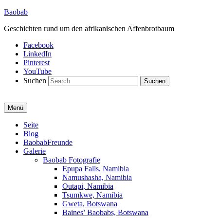
Baobab
Geschichten rund um den afrikanischen Affenbrotbaum
Facebook
LinkedIn
Pinterest
YouTube
Suchen
Menü
Primäres
Seite
Blog
Menü
BaobabFreunde
Galerie
Baobab Fotografie
Epupa Falls, Namibia
Namushasha, Namibia
Outapi, Namibia
Tsumkwe, Namibia
Gweta, Botswana
Baines’ Baobabs, Botswana