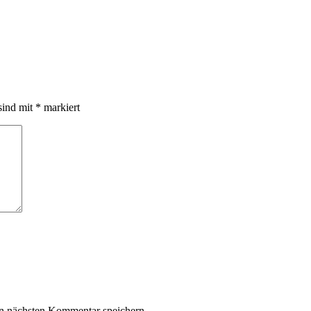
sind mit
*
markiert
n nächsten Kommentar speichern.