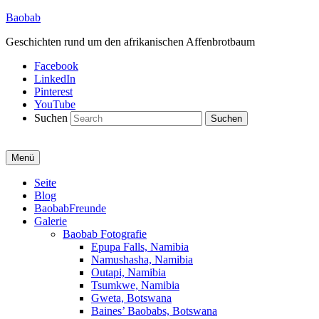
Baobab
Geschichten rund um den afrikanischen Affenbrotbaum
Facebook
LinkedIn
Pinterest
YouTube
Suchen
Menü
Primäres
Seite
Blog
Menü
BaobabFreunde
Galerie
Baobab Fotografie
Epupa Falls, Namibia
Namushasha, Namibia
Outapi, Namibia
Tsumkwe, Namibia
Gweta, Botswana
Baines’ Baobabs, Botswana