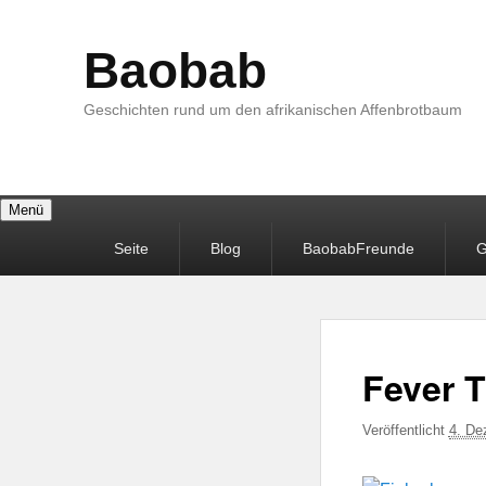
Baobab
Geschichten rund um den afrikanischen Affenbrotbaum
Menü
Primäres
Seite
Blog
BaobabFreunde
G
Menü
Fever T
Veröffentlicht
4. De