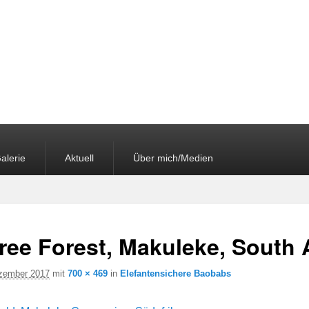
alerie
Aktuell
Über mich/Medien
ree Forest, Makuleke, South 
zember 2017
mit
700 × 469
in
Elefantensichere Baobabs