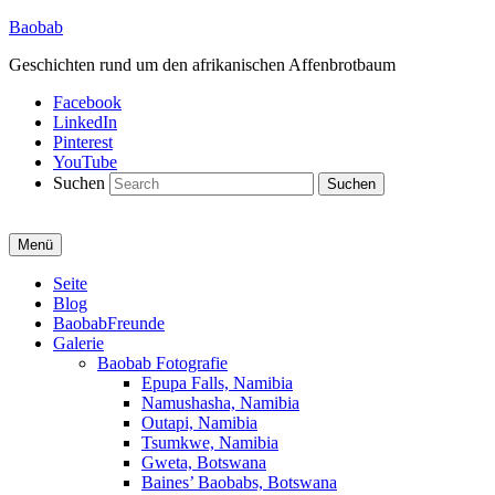
Baobab
Geschichten rund um den afrikanischen Affenbrotbaum
Facebook
LinkedIn
Pinterest
YouTube
Suchen
Menü
Primäres
Seite
Blog
Menü
BaobabFreunde
Galerie
Baobab Fotografie
Epupa Falls, Namibia
Namushasha, Namibia
Outapi, Namibia
Tsumkwe, Namibia
Gweta, Botswana
Baines’ Baobabs, Botswana