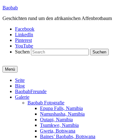
Baobab
Geschichten rund um den afrikanischen Affenbrotbaum
Facebook
LinkedIn
Pinterest
YouTube
Suchen
Menü
Primäres
Seite
Blog
Menü
BaobabFreunde
Galerie
Baobab Fotografie
Epupa Falls, Namibia
Namushasha, Namibia
Outapi, Namibia
Tsumkwe, Namibia
Gweta, Botswana
Baines’ Baobabs, Botswana