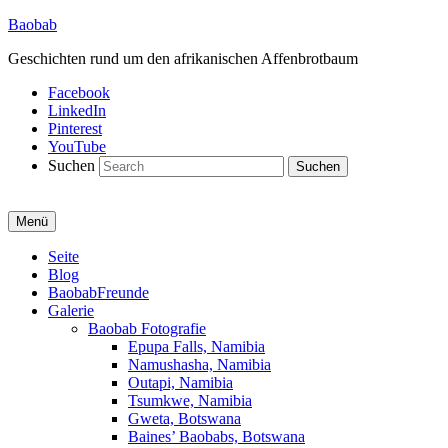
Baobab
Geschichten rund um den afrikanischen Affenbrotbaum
Facebook
LinkedIn
Pinterest
YouTube
Suchen
Menü
Primäres
Seite
Blog
Menü
BaobabFreunde
Galerie
Baobab Fotografie
Epupa Falls, Namibia
Namushasha, Namibia
Outapi, Namibia
Tsumkwe, Namibia
Gweta, Botswana
Baines’ Baobabs, Botswana