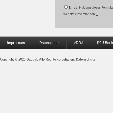
Mit der Nutzung dieses Formular
Website einverstanden.
*
Seitenfuß-
Impressum
Datenschutz
VDRJ
DJU Berli
Menü
Copyright © 2026
Baobab
Alle Rechte vorbehalten.
Datenschutz