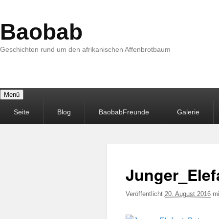
Baobab
Geschichten rund um den afrikanischen Affenbrotbaum
Menü
Primäres
Seite
Blog
BaobabFreunde
Galerie
Menü
Junger_Ele
Veröffentlicht
20. August 2016
m