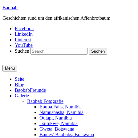
Baobab
Geschichten rund um den afrikanischen Affenbrotbaum
Facebook
LinkedIn
Pinterest
YouTube
Suchen
Menü
Primäres
Seite
Blog
Menü
BaobabFreunde
Galerie
Baobab Fotografie
Epupa Falls, Namibia
Namushasha, Namibia
Outapi, Namibia
Tsumkwe, Namibia
Gweta, Botswana
Baines’ Baobabs, Botswana