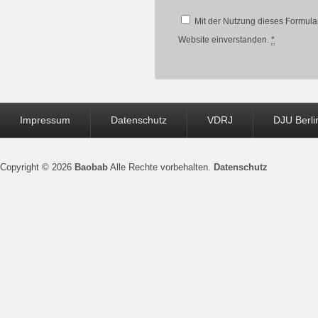
Mit der Nutzung dieses Formular
Website einverstanden.
*
Seitenfuß-
Impressum
Datenschutz
VDRJ
DJU Berli
Menü
Copyright © 2026
Baobab
Alle Rechte vorbehalten.
Datenschutz