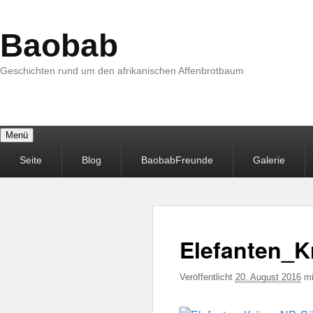
Baobab
Geschichten rund um den afrikanischen Affenbrotbaum
Menü
Primäres
Seite
Blog
BaobabFreunde
Galerie
Menü
Elefanten_K
Veröffentlicht
20. August 2016
m