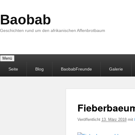
Baobab
Geschichten rund um den afrikanischen Affenbrotbaum
Menü
Primäres
Seite
Blog
BaobabFreunde
Galerie
Menü
Fieberbaeum
Veröffentlicht
13. März 2018
mit