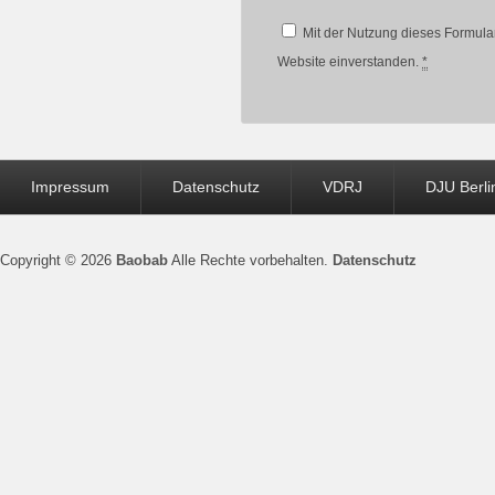
Mit der Nutzung dieses Formular
Website einverstanden.
*
Seitenfuß-
Impressum
Datenschutz
VDRJ
DJU Berli
Menü
Copyright © 2026
Baobab
Alle Rechte vorbehalten.
Datenschutz