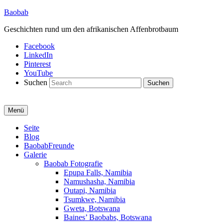
Baobab
Geschichten rund um den afrikanischen Affenbrotbaum
Facebook
LinkedIn
Pinterest
YouTube
Suchen
Menü
Primäres
Seite
Blog
Menü
BaobabFreunde
Galerie
Baobab Fotografie
Epupa Falls, Namibia
Namushasha, Namibia
Outapi, Namibia
Tsumkwe, Namibia
Gweta, Botswana
Baines’ Baobabs, Botswana