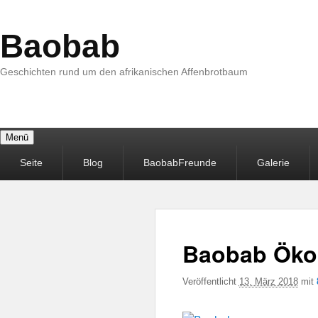
Baobab
Geschichten rund um den afrikanischen Affenbrotbaum
Menü
Primäres
Seite
Blog
BaobabFreunde
Galerie
Menü
Baobab Ökos
Veröffentlicht
13. März 2018
mit