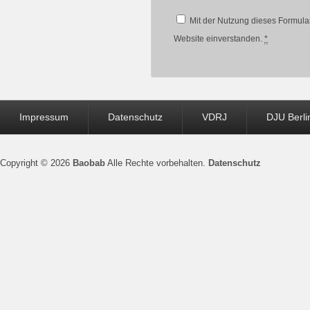
Mit der Nutzung dieses Formular
Website einverstanden.
*
Seitenfuß-
Impressum
Datenschutz
VDRJ
DJU Berli
Menü
Copyright © 2026
Baobab
Alle Rechte vorbehalten.
Datenschutz