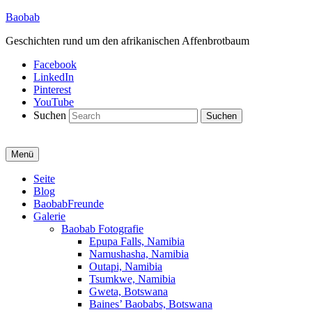
Baobab
Geschichten rund um den afrikanischen Affenbrotbaum
Facebook
LinkedIn
Pinterest
YouTube
Suchen
Menü
Primäres
Seite
Blog
Menü
BaobabFreunde
Galerie
Baobab Fotografie
Epupa Falls, Namibia
Namushasha, Namibia
Outapi, Namibia
Tsumkwe, Namibia
Gweta, Botswana
Baines’ Baobabs, Botswana