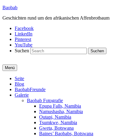
Baobab
Geschichten rund um den afrikanischen Affenbrotbaum
Facebook
LinkedIn
Pinterest
YouTube
Suchen
Menü
Primäres
Seite
Blog
Menü
BaobabFreunde
Galerie
Baobab Fotografie
Epupa Falls, Namibia
Namushasha, Namibia
Outapi, Namibia
Tsumkwe, Namibia
Gweta, Botswana
Baines’ Baobabs, Botswana