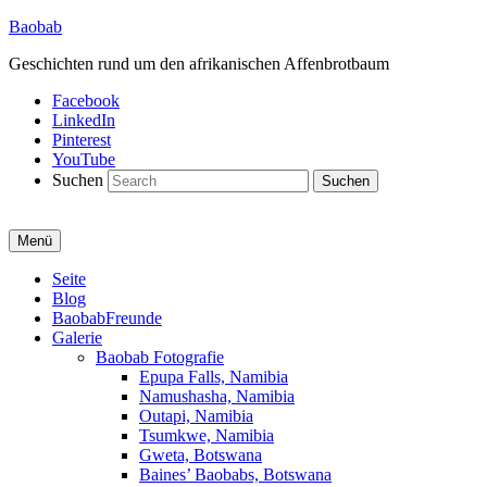
Baobab
Geschichten rund um den afrikanischen Affenbrotbaum
Facebook
LinkedIn
Pinterest
YouTube
Suchen
Menü
Primäres
Seite
Blog
Menü
BaobabFreunde
Galerie
Baobab Fotografie
Epupa Falls, Namibia
Namushasha, Namibia
Outapi, Namibia
Tsumkwe, Namibia
Gweta, Botswana
Baines’ Baobabs, Botswana