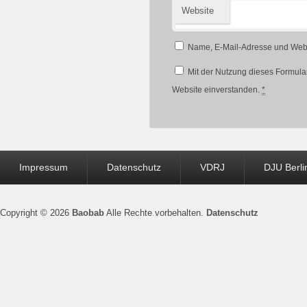
Website
Name, E-Mail-Adresse und Webs
Mit der Nutzung dieses Formular
Website einverstanden.
*
Seitenfuß-
Impressum
Datenschutz
VDRJ
DJU Berli
Menü
Copyright © 2026
Baobab
Alle Rechte vorbehalten.
Datenschutz