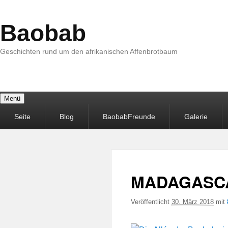
Baobab
Geschichten rund um den afrikanischen Affenbrotbaum
Menü
Primäres
Seite
Blog
BaobabFreunde
Galerie
Menü
MADAGASC
Veröffentlicht
30. März 2018
mit