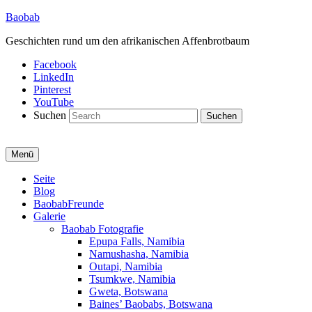
Baobab
Geschichten rund um den afrikanischen Affenbrotbaum
Facebook
LinkedIn
Pinterest
YouTube
Suchen
Menü
Primäres
Seite
Blog
Menü
BaobabFreunde
Galerie
Baobab Fotografie
Epupa Falls, Namibia
Namushasha, Namibia
Outapi, Namibia
Tsumkwe, Namibia
Gweta, Botswana
Baines’ Baobabs, Botswana