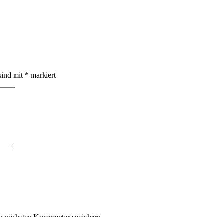
sind mit
*
markiert
n nächsten Kommentar speichern.