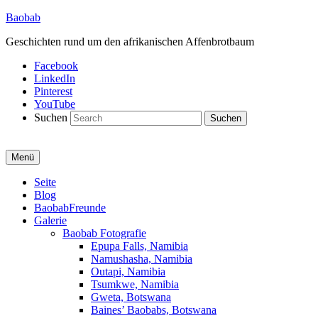
Baobab
Geschichten rund um den afrikanischen Affenbrotbaum
Facebook
LinkedIn
Pinterest
YouTube
Suchen
Menü
Primäres
Seite
Blog
Menü
BaobabFreunde
Galerie
Baobab Fotografie
Epupa Falls, Namibia
Namushasha, Namibia
Outapi, Namibia
Tsumkwe, Namibia
Gweta, Botswana
Baines’ Baobabs, Botswana