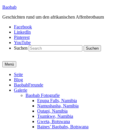
Baobab
Geschichten rund um den afrikanischen Affenbrotbaum
Facebook
LinkedIn
Pinterest
YouTube
Suchen
Menü
Primäres
Seite
Blog
Menü
BaobabFreunde
Galerie
Baobab Fotografie
Epupa Falls, Namibia
Namushasha, Namibia
Outapi, Namibia
Tsumkwe, Namibia
Gweta, Botswana
Baines’ Baobabs, Botswana