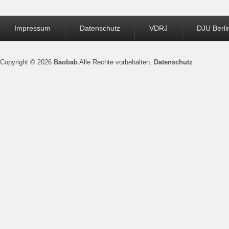
Seitenfuß-
Impressum
Datenschutz
VDRJ
DJU Berli
Menü
Copyright © 2026
Baobab
Alle Rechte vorbehalten.
Datenschutz