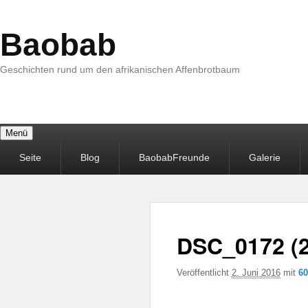
Baobab
Geschichten rund um den afrikanischen Affenbrotbaum
Menü
Primäres
Seite
Blog
BaobabFreunde
Galerie
Menü
DSC_0172 (2
Veröffentlicht
2. Juni 2016
mit
60