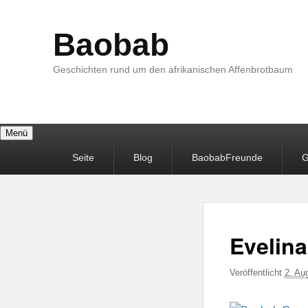
Baobab
Geschichten rund um den afrikanischen Affenbrotbaum
Menü
Primäres
Seite
Blog
BaobabFreunde
G
Menü
Evelina
Veröffentlicht
2. Au