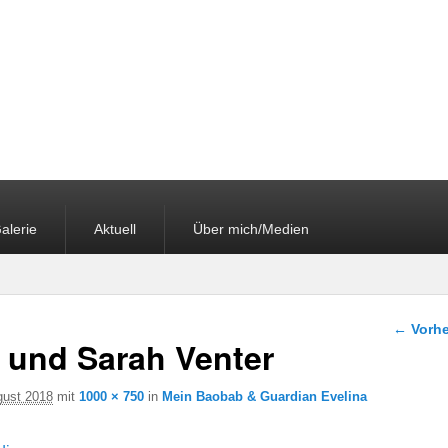
alerie
Aktuell
Über mich/Medien
Bilder-
← Vorhe
 und Sarah Venter
gust 2018
mit
1000 × 750
in
Mein Baobab & Guardian Evelina