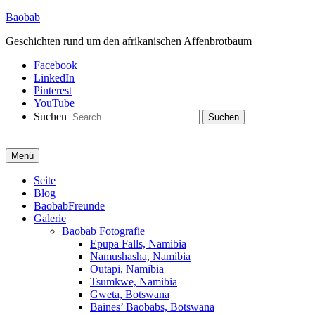
Baobab
Geschichten rund um den afrikanischen Affenbrotbaum
Facebook
LinkedIn
Pinterest
YouTube
Suchen
Menü
Primäres
Seite
Blog
Menü
BaobabFreunde
Galerie
Baobab Fotografie
Epupa Falls, Namibia
Namushasha, Namibia
Outapi, Namibia
Tsumkwe, Namibia
Gweta, Botswana
Baines’ Baobabs, Botswana