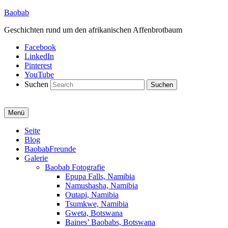
Baobab
Geschichten rund um den afrikanischen Affenbrotbaum
Facebook
LinkedIn
Pinterest
YouTube
Suchen
Menü
Primäres
Seite
Blog
Menü
BaobabFreunde
Galerie
Baobab Fotografie
Epupa Falls, Namibia
Namushasha, Namibia
Outapi, Namibia
Tsumkwe, Namibia
Gweta, Botswana
Baines’ Baobabs, Botswana