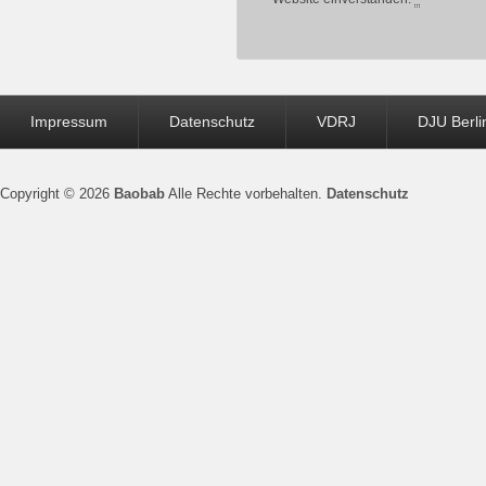
Seitenfuß-
Impressum
Datenschutz
VDRJ
DJU Berli
Menü
Copyright © 2026
Baobab
Alle Rechte vorbehalten.
Datenschutz