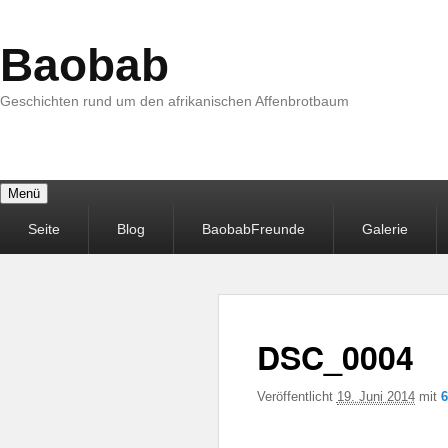
Baobab
Geschichten rund um den afrikanischen Affenbrotbaum
Menü
Primäres
Seite
Blog
BaobabFreunde
Galerie
Menü
DSC_0004
Veröffentlicht
19. Juni 2014
mit
6