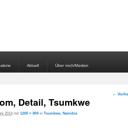
alerie
Aktuell
Über mich/Medien
Bilder-
← Vorhe
om, Detail, Tsumkwe
uni 2014
mit
1200 × 804
in
Tsumkwe, Namibia