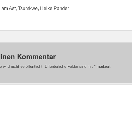
l am Ast, Tsumkwe, Heike Pander
einen Kommentar
wird nicht veröffentlicht.
Erforderliche Felder sind mit
*
markiert