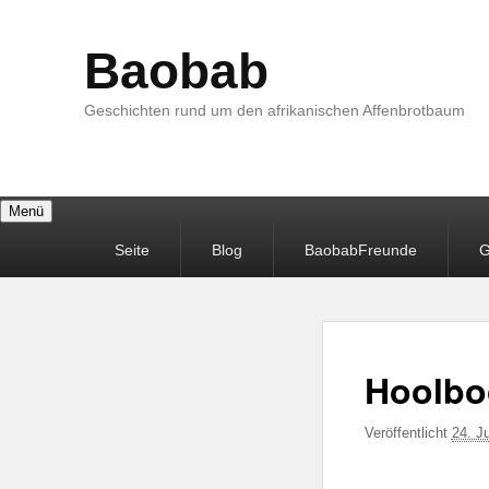
Baobab
Geschichten rund um den afrikanischen Affenbrotbaum
Menü
Primäres
Seite
Blog
BaobabFreunde
G
Menü
Hoolbo
Veröffentlicht
24. J