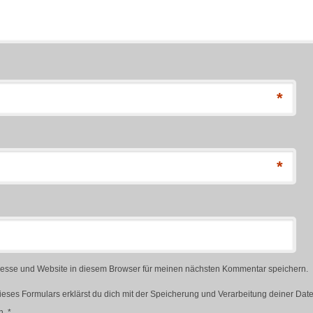
*
*
esse und Website in diesem Browser für meinen nächsten Kommentar speichern.
ieses Formulars erklärst du dich mit der Speicherung und Verarbeitung deiner Dat
n.
*