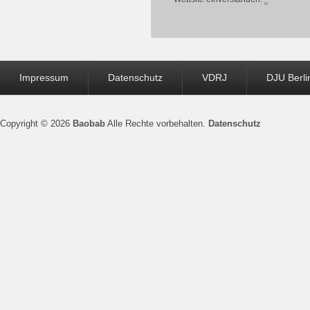
Seitenfuß-
Impressum
Datenschutz
VDRJ
DJU Berli
Menü
Copyright © 2026
Baobab
Alle Rechte vorbehalten.
Datenschutz