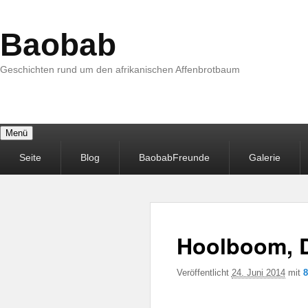
Baobab
Geschichten rund um den afrikanischen Affenbrotbaum
Menü
Primäres
Seite
Blog
BaobabFreunde
Galerie
Menü
Hoolboom, D
Veröffentlicht
24. Juni 2014
mit
8