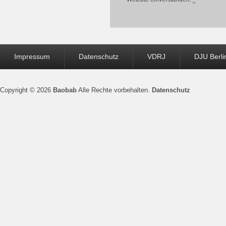
Seitenfuß-
Impressum
Datenschutz
VDRJ
DJU Berli
Menü
Copyright © 2026
Baobab
Alle Rechte vorbehalten.
Datenschutz