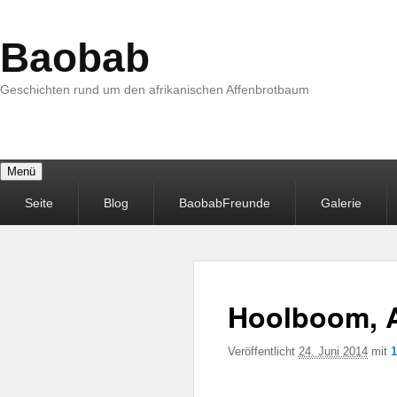
Baobab
Geschichten rund um den afrikanischen Affenbrotbaum
Menü
Primäres
Seite
Blog
BaobabFreunde
Galerie
Menü
Hoolboom, 
Veröffentlicht
24. Juni 2014
mit
1