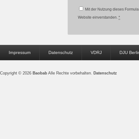
Mit der Nutzung dieses Formular
Website einverstanden.
*
Seitenfuß-
Impressum
Datenschutz
VDRJ
DJU Berli
Menü
Copyright © 2026
Baobab
Alle Rechte vorbehalten.
Datenschutz