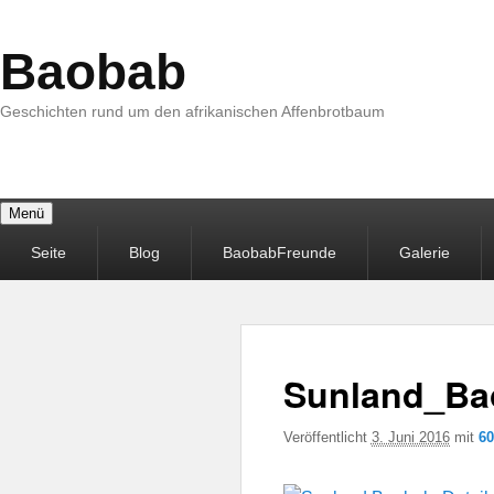
Baobab
Geschichten rund um den afrikanischen Affenbrotbaum
Menü
Primäres
Seite
Blog
BaobabFreunde
Galerie
Menü
Sunland_Ba
Veröffentlicht
3. Juni 2016
mit
60