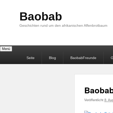
Baobab
Geschichten rund um den afrikanischen Affenbrotbaum
Menü
Primäres
Seite
Blog
BaobabFreunde
G
Menü
Baobab
Veröffentlicht
8. Au