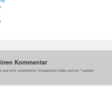
e
e
einen Kommentar
wird nicht veröffentlicht.
Erforderliche Felder sind mit
*
markiert