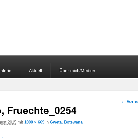
alerie
Aktuell
Über mich/Medien
Bilder-
← Vorhe
, Fruechte_0254
gust 2015
mit
1000 × 669
in
Gweta, Botswana