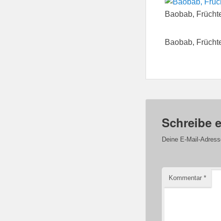
Baobab, Frücht
Baobab, Frücht
Schreibe 
Deine E-Mail-Adresse 
Kommentar
*