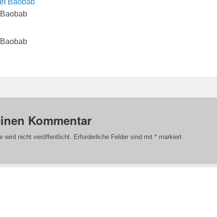
 Baobab
 Baobab
einen Kommentar
wird nicht veröffentlicht.
Erforderliche Felder sind mit
*
markiert