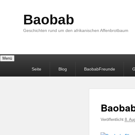
Baobab
Geschichten rund um den afrikanischen Affenbrotbaum
Menü
Primäres
Seite
Blog
BaobabFreunde
G
Menü
Baobab
Veröffentlicht
8. Au