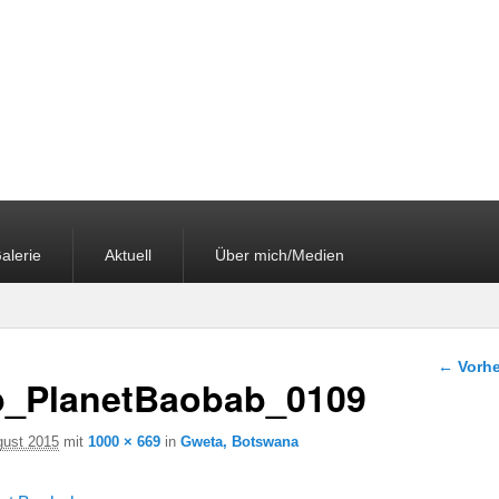
alerie
Aktuell
Über mich/Medien
Bilder-
← Vorhe
_PlanetBaobab_0109
gust 2015
mit
1000 × 669
in
Gweta, Botswana