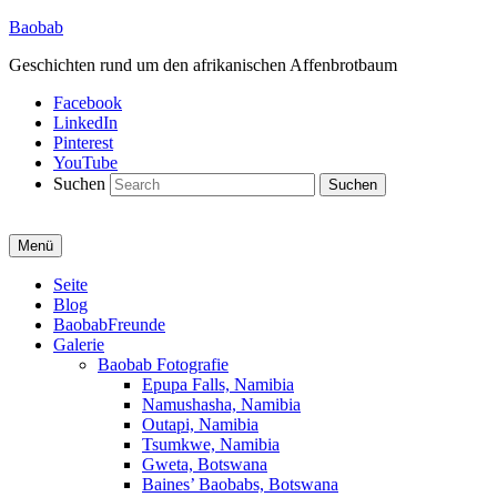
Baobab
Geschichten rund um den afrikanischen Affenbrotbaum
Facebook
LinkedIn
Pinterest
YouTube
Suchen
Menü
Primäres
Seite
Blog
Menü
BaobabFreunde
Galerie
Baobab Fotografie
Epupa Falls, Namibia
Namushasha, Namibia
Outapi, Namibia
Tsumkwe, Namibia
Gweta, Botswana
Baines’ Baobabs, Botswana