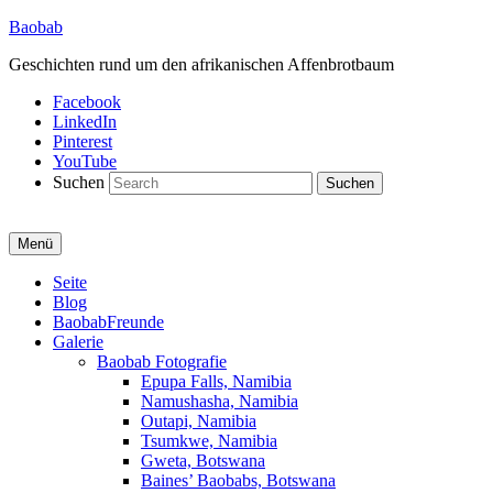
Baobab
Geschichten rund um den afrikanischen Affenbrotbaum
Facebook
LinkedIn
Pinterest
YouTube
Suchen
Menü
Primäres
Seite
Blog
Menü
BaobabFreunde
Galerie
Baobab Fotografie
Epupa Falls, Namibia
Namushasha, Namibia
Outapi, Namibia
Tsumkwe, Namibia
Gweta, Botswana
Baines’ Baobabs, Botswana