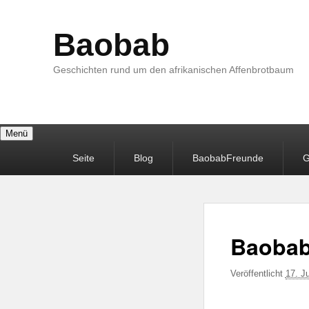
Baobab
Geschichten rund um den afrikanischen Affenbrotbaum
Menü
Primäres
Seite
Blog
BaobabFreunde
G
Menü
Baobab
Veröffentlicht
17. J