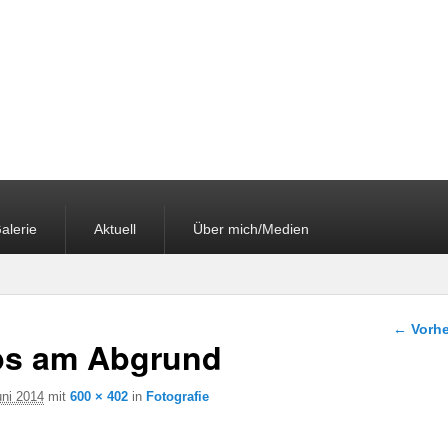
alerie
Aktuell
Über mich/Medien
Bilder-
← Vorhe
s am Abgrund
uni 2014
mit
600 × 402
in
Fotografie