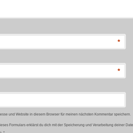
*
*
esse und Website in diesem Browser für meinen nächsten Kommentar speichern.
ieses Formulars erklärst du dich mit der Speicherung und Verarbeitung deiner Dat
n.
*