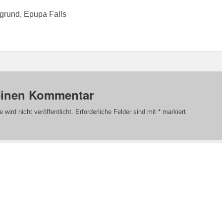
rund, Epupa Falls
einen Kommentar
wird nicht veröffentlicht.
Erforderliche Felder sind mit
*
markiert