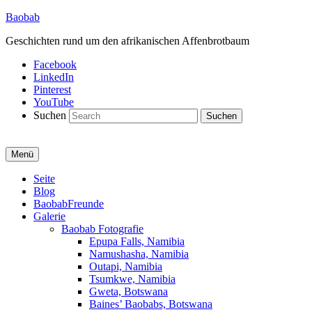
Baobab
Geschichten rund um den afrikanischen Affenbrotbaum
Facebook
LinkedIn
Pinterest
YouTube
Suchen
Menü
Primäres
Seite
Blog
Menü
BaobabFreunde
Galerie
Baobab Fotografie
Epupa Falls, Namibia
Namushasha, Namibia
Outapi, Namibia
Tsumkwe, Namibia
Gweta, Botswana
Baines’ Baobabs, Botswana