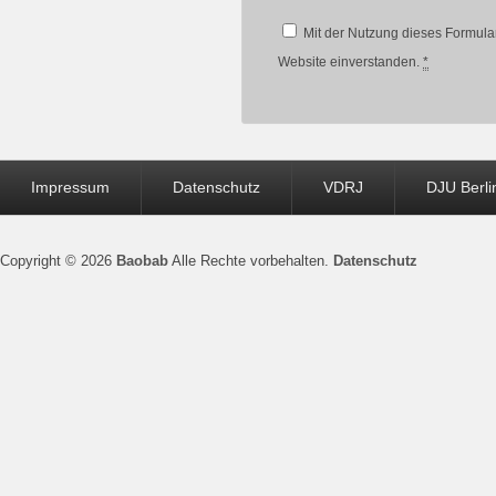
Mit der Nutzung dieses Formular
Website einverstanden.
*
Seitenfuß-
Impressum
Datenschutz
VDRJ
DJU Berli
Menü
Copyright © 2026
Baobab
Alle Rechte vorbehalten.
Datenschutz