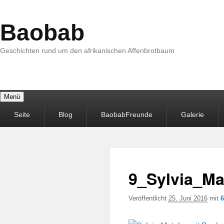
Baobab
Geschichten rund um den afrikanischen Affenbrotbaum
Menü
Primäres
Seite
Blog
BaobabFreunde
Galerie
Menü
9_Sylvia_M
Veröffentlicht
25. Juni 2016
mit
6