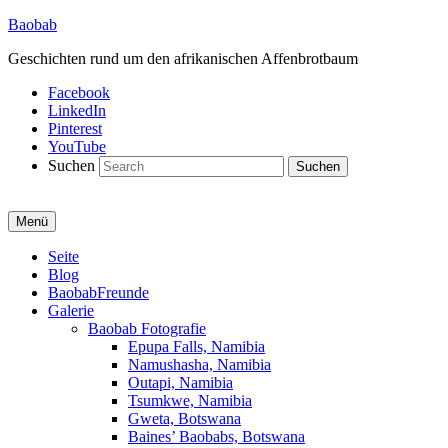
Baobab
Geschichten rund um den afrikanischen Affenbrotbaum
Facebook
LinkedIn
Pinterest
YouTube
Suchen
Menü
Primäres
Seite
Blog
Menü
BaobabFreunde
Galerie
Baobab Fotografie
Epupa Falls, Namibia
Namushasha, Namibia
Outapi, Namibia
Tsumkwe, Namibia
Gweta, Botswana
Baines’ Baobabs, Botswana