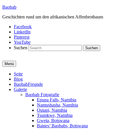
Baobab
Geschichten rund um den afrikanischen Affenbrotbaum
Facebook
LinkedIn
Pinterest
YouTube
Suchen
Menü
Primäres
Seite
Blog
Menü
BaobabFreunde
Galerie
Baobab Fotografie
Epupa Falls, Namibia
Namushasha, Namibia
Outapi, Namibia
Tsumkwe, Namibia
Gweta, Botswana
Baines’ Baobabs, Botswana