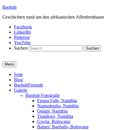
Baobab
Geschichten rund um den afrikanischen Affenbrotbaum
Facebook
LinkedIn
Pinterest
YouTube
Suchen
Menü
Primäres
Seite
Blog
Menü
BaobabFreunde
Galerie
Baobab Fotografie
Epupa Falls, Namibia
Namushasha, Namibia
Outapi, Namibia
Tsumkwe, Namibia
Gweta, Botswana
Baines’ Baobabs, Botswana