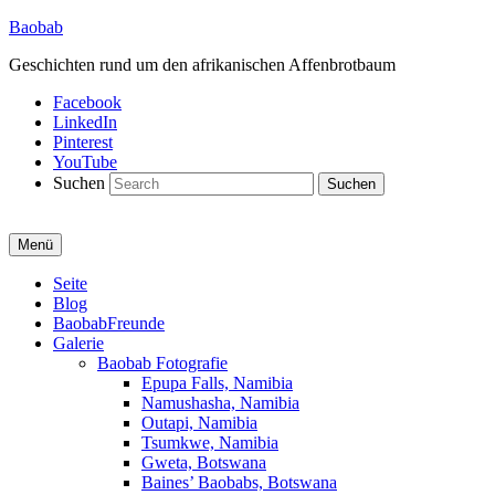
Baobab
Geschichten rund um den afrikanischen Affenbrotbaum
Facebook
LinkedIn
Pinterest
YouTube
Suchen
Menü
Primäres
Seite
Blog
Menü
BaobabFreunde
Galerie
Baobab Fotografie
Epupa Falls, Namibia
Namushasha, Namibia
Outapi, Namibia
Tsumkwe, Namibia
Gweta, Botswana
Baines’ Baobabs, Botswana