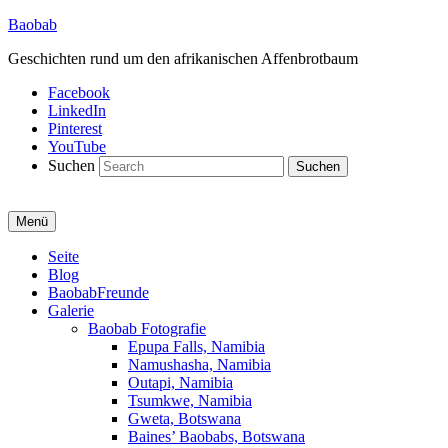
Baobab
Geschichten rund um den afrikanischen Affenbrotbaum
Facebook
LinkedIn
Pinterest
YouTube
Suchen
Menü
Primäres
Seite
Blog
Menü
BaobabFreunde
Galerie
Baobab Fotografie
Epupa Falls, Namibia
Namushasha, Namibia
Outapi, Namibia
Tsumkwe, Namibia
Gweta, Botswana
Baines’ Baobabs, Botswana