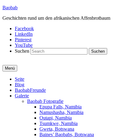
Baobab
Geschichten rund um den afrikanischen Affenbrotbaum
Facebook
LinkedIn
Pinterest
YouTube
Suchen
Menü
Primäres
Seite
Blog
Menü
BaobabFreunde
Galerie
Baobab Fotografie
Epupa Falls, Namibia
Namushasha, Namibia
Outapi, Namibia
Tsumkwe, Namibia
Gweta, Botswana
Baines’ Baobabs, Botswana