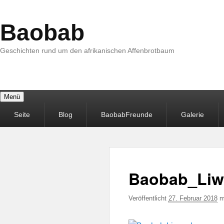
Baobab
Geschichten rund um den afrikanischen Affenbrotbaum
Menü
Primäres
Seite
Blog
BaobabFreunde
Galerie
Menü
Baobab_Liw
Veröffentlicht
27. Februar 2018
m