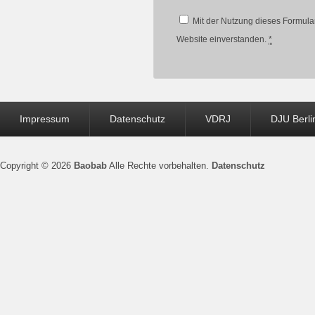
Mit der Nutzung dieses Formular
Website einverstanden.
*
Seitenfuß-
Impressum
Datenschutz
VDRJ
DJU Berli
Menü
Copyright © 2026
Baobab
Alle Rechte vorbehalten.
Datenschutz