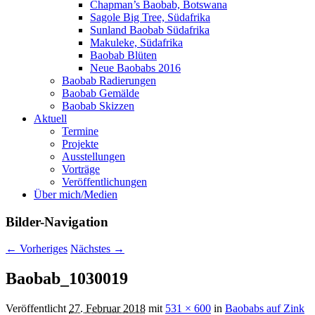
Chapman’s Baobab, Botswana
Sagole Big Tree, Südafrika
Sunland Baobab Südafrika
Makuleke, Südafrika
Baobab Blüten
Neue Baobabs 2016
Baobab Radierungen
Baobab Gemälde
Baobab Skizzen
Aktuell
Termine
Projekte
Ausstellungen
Vorträge
Veröffentlichungen
Über mich/Medien
Bilder-Navigation
← Vorheriges
Nächstes →
Baobab_1030019
Veröffentlicht
27. Februar 2018
mit
531 × 600
in
Baobabs auf Zink