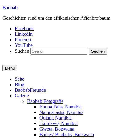
Baobab
Geschichten rund um den afrikanischen Affenbrotbaum
Facebook
LinkedIn
Pinterest
YouTube
Suchen
Menü
Primäres
Seite
Blog
Menü
BaobabFreunde
Galerie
Baobab Fotografie
Epupa Falls, Namibia
Namushasha, Namibia
Outapi, Namibia
Tsumkwe, Namibia
Gweta, Botswana
Baines’ Baobabs, Botswana