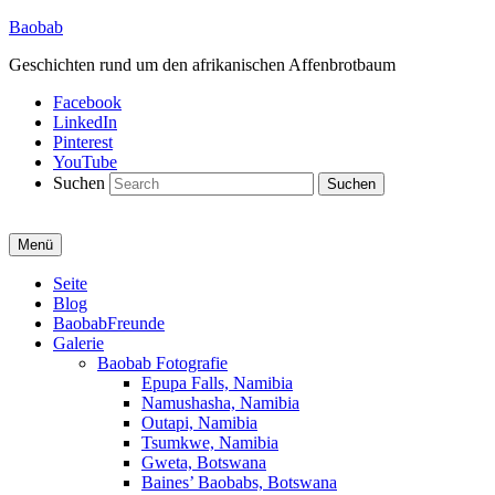
Baobab
Geschichten rund um den afrikanischen Affenbrotbaum
Facebook
LinkedIn
Pinterest
YouTube
Suchen
Menü
Primäres
Seite
Blog
Menü
BaobabFreunde
Galerie
Baobab Fotografie
Epupa Falls, Namibia
Namushasha, Namibia
Outapi, Namibia
Tsumkwe, Namibia
Gweta, Botswana
Baines’ Baobabs, Botswana