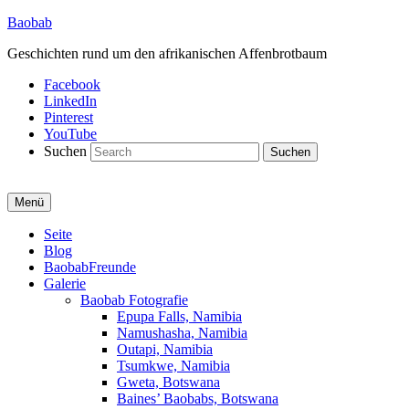
Baobab
Geschichten rund um den afrikanischen Affenbrotbaum
Facebook
LinkedIn
Pinterest
YouTube
Suchen
Menü
Primäres
Seite
Blog
Menü
BaobabFreunde
Galerie
Baobab Fotografie
Epupa Falls, Namibia
Namushasha, Namibia
Outapi, Namibia
Tsumkwe, Namibia
Gweta, Botswana
Baines’ Baobabs, Botswana