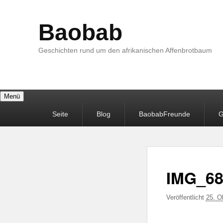
Baobab
Geschichten rund um den afrikanischen Affenbrotbaum
Menü
Primäres
Seite
Blog
BaobabFreunde
G
Menü
IMG_68
Veröffentlicht
25. O