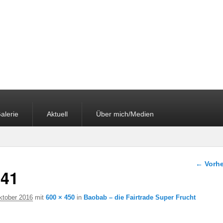
alerie
Aktuell
Über mich/Medien
Bilder-
← Vorhe
41
ktober 2016
mit
600 × 450
in
Baobab – die Fairtrade Super Frucht