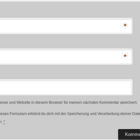
*
*
esse und Website in diesem Browser für meinen nächsten Kommentar speichern.
ieses Formulars erklärst du dich mit der Speicherung und Verarbeitung deiner Dat
n.
*