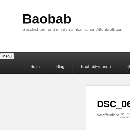
Baobab
Geschichten rund um den afrikanischen Affenbrotbaum
Menü
Primäres
Seite
Blog
BaobabFreunde
G
Menü
DSC_0
Veröffentlicht
25. O