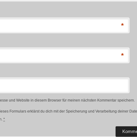
*
*
esse und Website in diesem Browser für meinen nächsten Kommentar speichern.
ieses Formulars erklärst du dich mit der Speicherung und Verarbeitung deiner Dat
n.
*