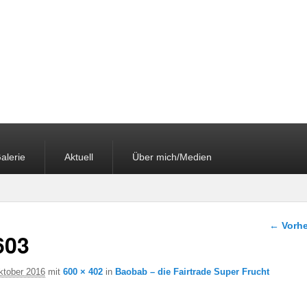
alerie
Aktuell
Über mich/Medien
Bilder-
← Vorhe
603
ktober 2016
mit
600 × 402
in
Baobab – die Fairtrade Super Frucht